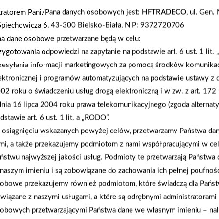
tratorem Pani/Pana danych osobowych jest:
HFTRADECO
, ul. Gen
Spiechowicza 6, 43-300 Bielsko-Biała, NIP: 9372720706
na dane osobowe przetwarzane będą w celu:
zygotowania odpowiedzi na zapytanie na podstawie art. 6 ust. 1 lit.
2009-12-04
zesyłania informacji marketingowych za pomocą środków komunikac
Kolejny sklep PSB-Mrówka w Warce
ektronicznej i programów automatyzujących na podstawie ustawy z d
02 roku o świadczeniu usług drogą elektroniczną i w zw. z art. 172 
dnia 16 lipca 2004 roku prawa telekomunikacyjnego (zgoda alternat
dstawie art. 6 ust. 1 lit. a „RODO”.
osiągnięciu wskazanych powyżej celów, przetwarzamy Państwa d
mi, a także przekazujemy podmiotom z nami współpracującymi w ce
ństwu najwyższej jakości usług. Podmioty te przetwarzają Państw
naszym imieniu i są zobowiązane do zachowania ich pełnej poufnoś
obowe przekazujemy również podmiotom, które świadczą dla Państ
wiązane z naszymi usługami, a które są odrębnymi administratorami
obowych przetwarzającymi Państwa dane we własnym imieniu – nal