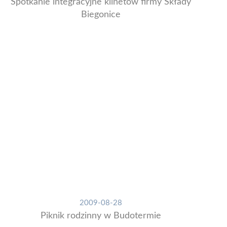
Spotkanie integracyjne klinetów firmy Składy
Biegonice
2009-08-28
Piknik rodzinny w Budotermie