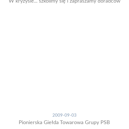
W kryzysie... szkolimy się i zapraszamy doradców
2009-09-03
Pionierska Giełda Towarowa Grupy PSB