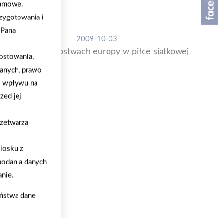
klamowe.
zygotowania i
/Pana
2009-10-03
PSB na mistrzostwach europy w piłce siatkowej
ostowania,
danych, prawo
z wpływu na
zed jej
rzetwarza
iosku z
podania danych
nie.
aństwa dane