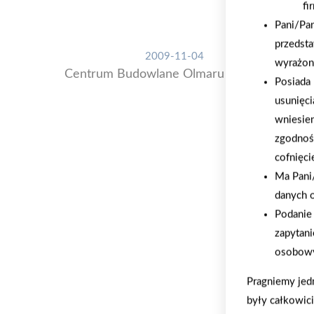
fi
Pani/Pa
przedsta
2009-11-04
wyrażon
Centrum Budowlane Olmaru w Trzebini
Posiada 
usunięci
wniesie
zgodnoś
cofnięci
Ma Pani/
danych 
Podanie 
zapytani
osobowy
Pragniemy jed
były całkowic