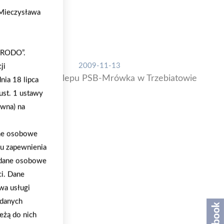
. Mieczysława
 „RODO”.
2009-11-13
ji
Otwarcie 34 sklepu PSB-Mrówka w Trzebiatowie
nia 18 lipca
ust. 1 ustawy
ywna) na
ane osobowe
lu zapewnienia
a dane osobowe
ci. Dane
wa usługi
 danych
eżą do nich