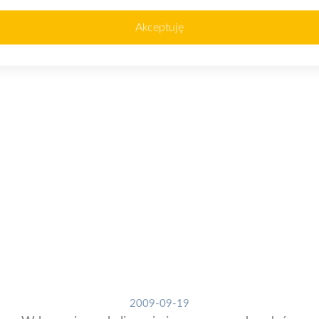
2009-09-25
Akceptuję
31 PSB-Mrówka otwarta w Gryficach
2009-09-19