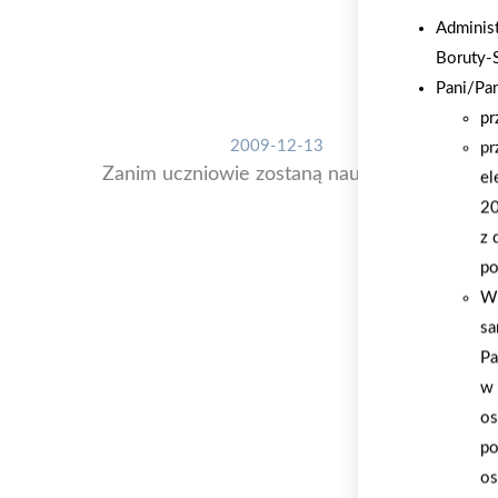
Adminis
Boruty-
Pani/Pa
pr
2009-12-13
pr
Zanim uczniowie zostaną nauczycielami
el
20
z 
po
W 
sa
Pa
w 
os
po
os