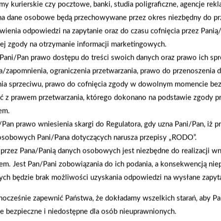
rmy kurierskie czy pocztowe, banki, studia poligraficzne, agencje re
na dane osobowe będą przechowywane przez okres niezbędny do pr
wienia odpowiedzi na zapytanie oraz do czasu cofnięcia przez Panią
2009-10-16
ej zgody na otrzymanie informacji marketingowych.
33 PSB-Mrówka otwarta w Goleniowie
Pani/Pan prawo dostępu do treści swoich danych oraz prawo ich spr
a/zapomnienia, ograniczenia przetwarzania, prawo do przenoszenia 
nia sprzeciwu, prawo do cofnięcia zgody w dowolnym momencie be
ć z prawem przetwarzania, którego dokonano na podstawie zgody pr
em.
Pan prawo wniesienia skargi do Regulatora, gdy uzna Pani/Pan, iż p
osobowych Pani/Pana dotyczących narusza przepisy „RODO”.
przez Pana/Panią danych osobowych jest niezbędne do realizacji wn
em. Jest Pan/Pani zobowiązania do ich podania, a konsekwencją nie
ch będzie brak możliwości uzyskania odpowiedzi na wysłane zapyta
nocześnie zapewnić Państwa, że dokładamy wszelkich starań, aby P
ie bezpieczne i niedostępne dla osób nieuprawnionych.