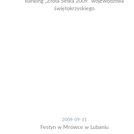
Ranking „Złota Setka 2009” województwa
świętokrzyskiego
2009-09-11
Festyn w Mrówce w Lubaniu