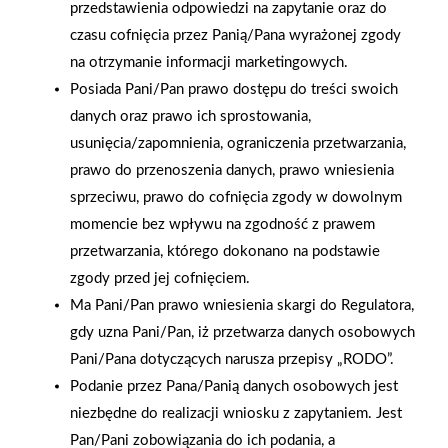
przedstawienia odpowiedzi na zapytanie oraz do
czasu cofnięcia przez Panią/Pana wyrażonej zgody
na otrzymanie informacji marketingowych.
Posiada Pani/Pan prawo dostępu do treści swoich
danych oraz prawo ich sprostowania,
usunięcia/zapomnienia, ograniczenia przetwarzania,
prawo do przenoszenia danych, prawo wniesienia
sprzeciwu, prawo do cofnięcia zgody w dowolnym
2025-12-31
momencie bez wpływu na zgodność z prawem
Otwarcie sklepu PSB
przetwarzania, którego dokonano na podstawie
Mrówka w Wyrzysku
zgody przed jej cofnięciem.
Ma Pani/Pan prawo wniesienia skargi do Regulatora,
gdy uzna Pani/Pan, iż przetwarza danych osobowych
Polityka plików cookies
Pani/Pana dotyczących narusza przepisy „RODO”.
Nasz serwis internetowy wykorzystuje pliki cookies w celu
Podanie przez Pana/Panią danych osobowych jest
zapewnienia prawidłowego działania strony, poprawy komfortu
niezbędne do realizacji wniosku z zapytaniem. Jest
użytkowania oraz analizy ruchu na stronie.
Gwarancja jakości
Zakupy w systemie
Pan/Pani zobowiązania do ich podania, a