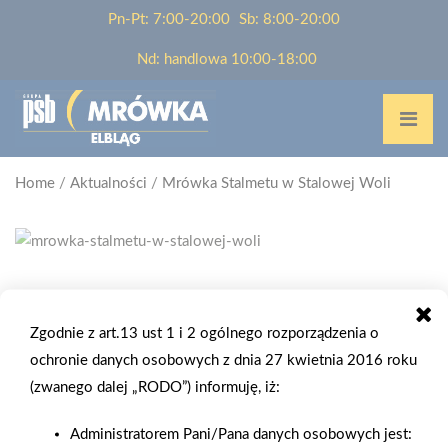
Pn-Pt: 7:00-20:00
Sb: 8:00-20:00
Nd: handlowa 10:00-18:00
Home
/
Aktualności
/
Mrówka Stalmetu w Stalowej Woli
2010-03-12
MRÓWKA STALMETU W STALOWEJ
Zgodnie z art.13 ust 1 i 2 ogólnego rozporządzenia o
WOLI
ochronie danych osobowych z dnia 27 kwietnia 2016 roku
(zwanego dalej „RODO”) informuję, iż:
13 marca 2010 r. sieć PSB-Mrówek wzbogaciła się o kolejny -
Administratorem Pani/Pana danych osobowych jest:
37 obiekt. Firma Stalmet otworzyła w Stalowej Woli placówkę