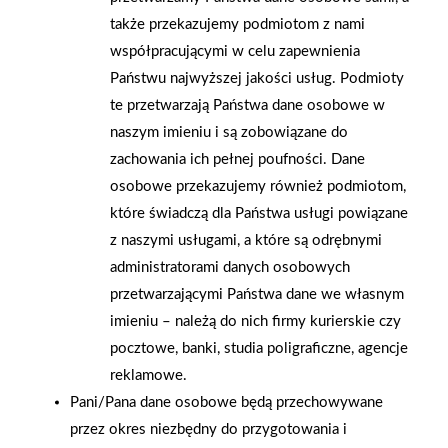
także przekazujemy podmiotom z nami
współpracującymi w celu zapewnienia
Państwu najwyższej jakości usług. Podmioty
te przetwarzają Państwa dane osobowe w
naszym imieniu i są zobowiązane do
zachowania ich pełnej poufności. Dane
2026-01-15
2026-01-12
osobowe przekazujemy również podmiotom,
Grupa PSB Handel S.A.
Zacisze S.A. dołącza do
które świadczą dla Państwa usługi powiązane
gra z WOŚP. Powstała
Grupy PSB. Sieć kończy
z naszymi usługami, a które są odrębnymi
firmowa eSkarbonka na
rok strategicznym
administratorami danych osobowych
rzecz gastroenterologii
otwarciem po
przetwarzającymi Państwa dane we własnym
dziecięcej
rebrandingu
imieniu – należą do nich firmy kurierskie czy
pocztowe, banki, studia poligraficzne, agencje
reklamowe.
Pani/Pana dane osobowe będą przechowywane
przez okres niezbędny do przygotowania i