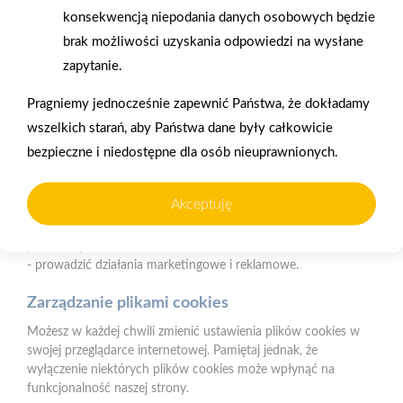
naszych produktów
ratalnym
konsekwencją niepodania danych osobowych będzie
Czym są pliki cookies?
brak możliwości uzyskania odpowiedzi na wysłane
Cookies to niewielkie pliki tekstowe zapisywane na urządzeniu
zapytanie.
użytkownika (komputerze, tablecie, smartfonie) podczas
korzystania z naszej strony internetowej. Pliki te mogą być
Pragniemy jednocześnie zapewnić Państwa, że dokładamy
odczytywane przez nasz system oraz systemy zaufanych
partnerów, np. dostawców narzędzi analitycznych.
Oferujemy zakupy
Zakupy
wszelkich starań, aby Państwa dane były całkowicie
telefoniczne
na terenie całej Polski
bezpieczne i niedostępne dla osób nieuprawnionych.
Do czego wykorzystujemy pliki cookies?
Pliki cookies pomagają nam:
Akceptuję
- zapewnić prawidłowe działanie strony i jej funkcjonalności,
PSB Mrówka Elbląg
- analizować ruch na stronie i dostosowywać treści do
ul. Grunwaldzka 2, 82-300 Elbląg
preferencji użytkowników,
- prowadzić działania marketingowe i reklamowe.
Telefon:
668 897 345
E-mail:
faktury.elblag@psbmrowka.com.pl
Zarządzanie plikami cookies
Możesz w każdej chwili zmienić ustawienia plików cookies w
NIP:
9372720706
swojej przeglądarce internetowej. Pamiętaj jednak, że
REGON:
382960652
wyłączenie niektórych plików cookies może wpłynąć na
funkcjonalność naszej strony.