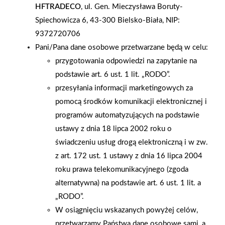
HFTRADECO
, ul. Gen. Mieczysława Boruty-
o powierzchni handlowej 1500 mkw., zatrudniając w niej 22
Spiechowicza 6, 43-300 Bielsko-Biała, NIP:
pracowników. W dniu otwarcia, m.in. dzięki
9372720706
przeprowadzonemu konkursowi, pojawiło się w Mrówce ok. 2
Pani/Pana dane osobowe przetwarzane będą w celu:
tysiące osób. Zakupy, na łączną kwotę ponad 50 tys. zł,
przygotowania odpowiedzi na zapytanie na
zrealizowało ponad 700 klientów. Miasto Stalowa Wola liczy
podstawie art. 6 ust. 1 lit. „RODO”.
64 tys. mieszkańców, zaś w całym powiecie mieszka 109
przesyłania informacji marketingowych za
tysięcy osób.
pomocą środków komunikacji elektronicznej i
programów automatyzujących na podstawie
AKTUALNOŚCI
ustawy z dnia 18 lipca 2002 roku o
świadczeniu usług drogą elektroniczną i w zw.
z art. 172 ust. 1 ustawy z dnia 16 lipca 2004
roku prawa telekomunikacyjnego (zgoda
alternatywna) na podstawie art. 6 ust. 1 lit. a
„RODO”.
W osiągnięciu wskazanych powyżej celów,
przetwarzamy Państwa dane osobowe sami, a