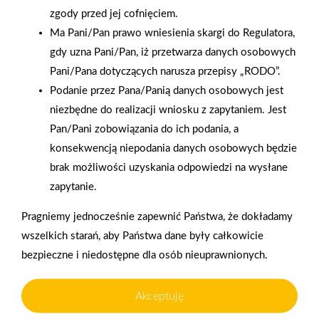
zgody przed jej cofnięciem.
Ma Pani/Pan prawo wniesienia skargi do Regulatora,
gdy uzna Pani/Pan, iż przetwarza danych osobowych
Pani/Pana dotyczących narusza przepisy „RODO”.
2008-10-14
2008-10-11
Podanie przez Pana/Panią danych osobowych jest
Składy PSB w
Hubertus z Agrobudem
niezbędne do realizacji wniosku z zapytaniem. Jest
słonecznej Turcji
Pan/Pani zobowiązania do ich podania, a
konsekwencją niepodania danych osobowych będzie
brak możliwości uzyskania odpowiedzi na wysłane
zapytanie.
Pragniemy jednocześnie zapewnić Państwa, że dokładamy
wszelkich starań, aby Państwa dane były całkowicie
bezpieczne i niedostępne dla osób nieuprawnionych.
Akceptuję