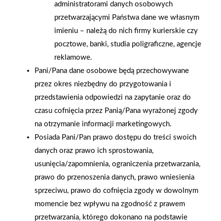
administratorami danych osobowych
przetwarzającymi Państwa dane we własnym
imieniu – należą do nich firmy kurierskie czy
pocztowe, banki, studia poligraficzne, agencje
reklamowe.
2008-10-17
2008-10-16
Pani/Pana dane osobowe będą przechowywane
Festyn urodzinowy w
Uroki Hiszpanii
sklepie PSB-Mrówka
podziwiały składy PSB z
przez okres niezbędny do przygotowania i
Podlasia i Podkarpacia
przedstawienia odpowiedzi na zapytanie oraz do
czasu cofnięcia przez Panią/Pana wyrażonej zgody
na otrzymanie informacji marketingowych.
Posiada Pani/Pan prawo dostępu do treści swoich
danych oraz prawo ich sprostowania,
usunięcia/zapomnienia, ograniczenia przetwarzania,
prawo do przenoszenia danych, prawo wniesienia
sprzeciwu, prawo do cofnięcia zgody w dowolnym
momencie bez wpływu na zgodność z prawem
przetwarzania, którego dokonano na podstawie