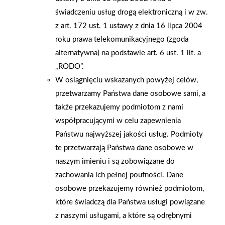
świadczeniu usług drogą elektroniczną i w zw.
z art. 172 ust. 1 ustawy z dnia 16 lipca 2004
roku prawa telekomunikacyjnego (zgoda
alternatywna) na podstawie art. 6 ust. 1 lit. a
2008-10-30
2008-10-18
„RODO”.
Opaski odblaskowe dla
Połów dorszy z firmą
W osiągnięciu wskazanych powyżej celów,
uczniów I klas szkół
Kenpol
przetwarzamy Państwa dane osobowe sami, a
podstawowych
także przekazujemy podmiotom z nami
współpracującymi w celu zapewnienia
Państwu najwyższej jakości usług. Podmioty
te przetwarzają Państwa dane osobowe w
naszym imieniu i są zobowiązane do
zachowania ich pełnej poufności. Dane
osobowe przekazujemy również podmiotom,
które świadczą dla Państwa usługi powiązane
z naszymi usługami, a które są odrębnymi