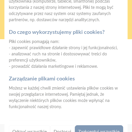
użytkownika (komputerze, tablecie, smartfonie) podczas
korzystania z naszej strony internetowej. Pliki te mogą być
odczytywane przez nasz system oraz systemy zaufanych
partnerów, np. dostawców narzędzi analitycznych.
Oferujemy zakupy
Zakupy
telefoniczne
na terenie całej Polski
Do czego wykorzystujemy pliki cookies?
Pliki cookies pomagają nam:
- zapewnić prawidłowe działanie strony i jej funkcjonalności,
PSB Mrówka Elbląg
- analizować ruch na stronie i dostosowywać treści do
ul. Grunwaldzka 2, 82-300 Elbląg
preferencji użytkowników,
- prowadzić działania marketingowe i reklamowe.
Telefon:
668 897 345
Zarządzanie plikami cookies
E-mail:
faktury.elblag@psbmrowka.com.pl
Możesz w każdej chwili zmienić ustawienia plików cookies w
NIP:
9372720706
swojej przeglądarce internetowej. Pamiętaj jednak, że
REGON:
382960652
wyłączenie niektórych plików cookies może wpłynąć na
funkcjonalność naszej strony.
Odrzuć wszystkie
Dostosuj
Zaakceptuj wszystkie