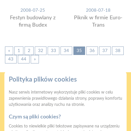
2008-07-25
2008-07-18
Festyn budowlany z
Piknik w firmie Euro-
firmą Budex
Trans
«
1
2
32
33
34
35
36
37
38
43
44
»
Polityka plików cookies
Nasz serwis internetowy wykorzystuje pliki cookies w celu
zapewnienia prawidłowego działania strony, poprawy komfortu
użytkowania oraz analizy ruchu na stronie.
Gwarancja jakości
Zakupy w systemie
naszych produktów
ratalnym
Czym są pliki cookies?
Cookies to niewielkie pliki tekstowe zapisywane na urządzeniu