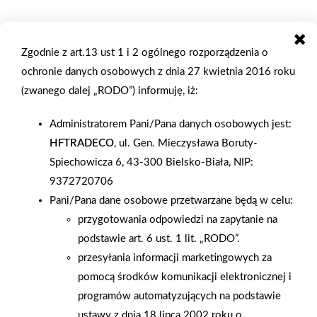
Zgodnie z art.13 ust 1 i 2 ogólnego rozporządzenia o
ochronie danych osobowych z dnia 27 kwietnia 2016 roku
2008-12-17
2008-11-14
(zwanego dalej „RODO”) informuję, iż:
3000 zł za choinkę PSB
24 sklep PSB-Mrówka
w licytacji "Choinka pod
w Płocku
Administratorem Pani/Pana danych osobowych jest:
choinkę"
HFTRADECO
, ul. Gen. Mieczysława Boruty-
Spiechowicza 6, 43-300 Bielsko-Biała, NIP:
9372720706
Pani/Pana dane osobowe przetwarzane będą w celu:
przygotowania odpowiedzi na zapytanie na
podstawie art. 6 ust. 1 lit. „RODO”.
przesyłania informacji marketingowych za
pomocą środków komunikacji elektronicznej i
programów automatyzujących na podstawie
ustawy z dnia 18 lipca 2002 roku o