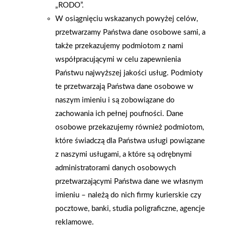
„RODO”.
W osiągnięciu wskazanych powyżej celów,
przetwarzamy Państwa dane osobowe sami, a
także przekazujemy podmiotom z nami
współpracującymi w celu zapewnienia
Państwu najwyższej jakości usług. Podmioty
te przetwarzają Państwa dane osobowe w
naszym imieniu i są zobowiązane do
zachowania ich pełnej poufności. Dane
osobowe przekazujemy również podmiotom,
które świadczą dla Państwa usługi powiązane
z naszymi usługami, a które są odrębnymi
2026-01-15
2026-01-12
Grupa PSB Handel S.A.
Zacisze S.A. dołącza do
administratorami danych osobowych
gra z WOŚP. Powstała
Grupy PSB. Sieć kończy
przetwarzającymi Państwa dane we własnym
firmowa eSkarbonka na
rok strategicznym
imieniu – należą do nich firmy kurierskie czy
rzecz gastroenterologii
otwarciem po
pocztowe, banki, studia poligraficzne, agencje
dziecięcej
rebrandingu
reklamowe.