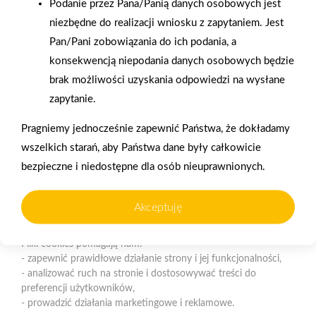
Podanie przez Pana/Panią danych osobowych jest
Polityka plików cookies
niezbędne do realizacji wniosku z zapytaniem. Jest
Pan/Pani zobowiązania do ich podania, a
Nasz serwis internetowy wykorzystuje pliki cookies w celu
konsekwencją niepodania danych osobowych będzie
zapewnienia prawidłowego działania strony, poprawy komfortu
brak możliwości uzyskania odpowiedzi na wysłane
użytkowania oraz analizy ruchu na stronie.
Gwarancja jakości
Zakupy w systemie
zapytanie.
naszych produktów
ratalnym
Czym są pliki cookies?
Pragniemy jednocześnie zapewnić Państwa, że dokładamy
Cookies to niewielkie pliki tekstowe zapisywane na urządzeniu
wszelkich starań, aby Państwa dane były całkowicie
użytkownika (komputerze, tablecie, smartfonie) podczas
korzystania z naszej strony internetowej. Pliki te mogą być
bezpieczne i niedostępne dla osób nieuprawnionych.
odczytywane przez nasz system oraz systemy zaufanych
partnerów, np. dostawców narzędzi analitycznych.
Oferujemy zakupy
Zakupy
Akceptuję
telefoniczne
na terenie całej Polski
Do czego wykorzystujemy pliki cookies?
Pliki cookies pomagają nam:
- zapewnić prawidłowe działanie strony i jej funkcjonalności,
PSB Mrówka Elbląg
- analizować ruch na stronie i dostosowywać treści do
ul. Grunwaldzka 2, 82-300 Elbląg
preferencji użytkowników,
- prowadzić działania marketingowe i reklamowe.