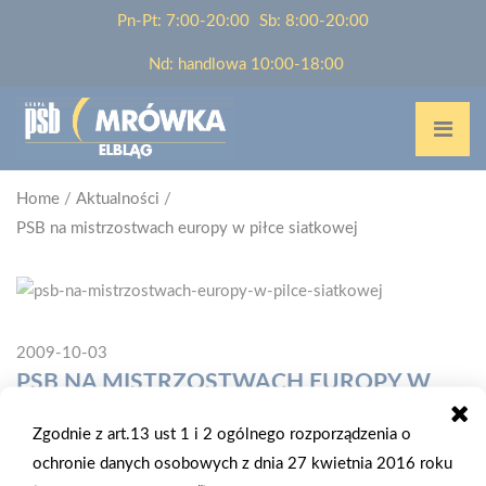
Pn-Pt: 7:00-20:00
Sb: 8:00-20:00
Nd: handlowa 10:00-18:00
Home
/
Aktualności
/
PSB na mistrzostwach europy w piłce siatkowej
2009-10-03
PSB NA MISTRZOSTWACH EUROPY W
PIŁCE SIATKOWEJ
Zgodnie z art.13 ust 1 i 2 ogólnego rozporządzenia o
ochronie danych osobowych z dnia 27 kwietnia 2016 roku
Podczas Mistrzostw Europy w siatkówce kobiet zmagania