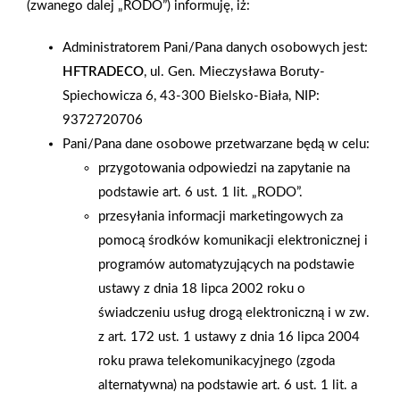
(zwanego dalej „RODO”) informuję, iż:
naszych "Złotek" śledziło średnio w każdym meczu 3,6 mln
widzów. W grupie wiekowej 16-49 lat, ponad 25%
Administratorem Pani/Pana danych osobowych jest:
mieszkańców naszego kraju oglądało mecze siatkarskie -
HFTRADECO
, ul. Gen. Mieczysława Boruty-
wynika z danych AGB Nielsen Media Research. Rekordową
Spiechowicza 6, 43-300 Bielsko-Biała, NIP:
widownię, poza meczem o trzecie miejsce, miało także
9372720706
spotkanie z Bułgarią - 4 mln widzów. Podczas całego turnieju
Pani/Pana dane osobowe przetwarzane będą w celu:
rozegrano 46 meczówm. W halach sportowych w Łodzi,
przygotowania odpowiedzi na zapytanie na
Katowicach, Wrocławiu i Bydgoszczy zasiadło ok. 240 tys.
podstawie art. 6 ust. 1 lit. „RODO”.
widzów. Wszystkie rozgrywki w TV Polsat, Polsat Sport i Sport
przesyłania informacji marketingowych za
Extra obejrzało ponad 35 milionów osób. Zmagania sportowe
pomocą środków komunikacji elektronicznej i
wspierała Grupa PSB poprzez widoczne w trakcie meczów
programów automatyzujących na podstawie
billboardy z logo Grupy PSB i PSB-Mrówki.
ustawy z dnia 18 lipca 2002 roku o
świadczeniu usług drogą elektroniczną i w zw.
AKTUALNOŚCI
z art. 172 ust. 1 ustawy z dnia 16 lipca 2004
roku prawa telekomunikacyjnego (zgoda
alternatywna) na podstawie art. 6 ust. 1 lit. a