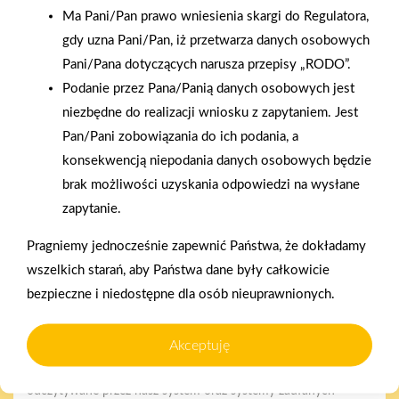
Ma Pani/Pan prawo wniesienia skargi do Regulatora,
gdy uzna Pani/Pan, iż przetwarza danych osobowych
Pani/Pana dotyczących narusza przepisy „RODO”.
2025-12-31
Podanie przez Pana/Panią danych osobowych jest
Otwarcie sklepu PSB
niezbędne do realizacji wniosku z zapytaniem. Jest
Mrówka w Wyrzysku
Pan/Pani zobowiązania do ich podania, a
konsekwencją niepodania danych osobowych będzie
brak możliwości uzyskania odpowiedzi na wysłane
Polityka plików cookies
zapytanie.
Nasz serwis internetowy wykorzystuje pliki cookies w celu
Pragniemy jednocześnie zapewnić Państwa, że dokładamy
zapewnienia prawidłowego działania strony, poprawy komfortu
użytkowania oraz analizy ruchu na stronie.
wszelkich starań, aby Państwa dane były całkowicie
Gwarancja jakości
Zakupy w systemie
bezpieczne i niedostępne dla osób nieuprawnionych.
naszych produktów
ratalnym
Czym są pliki cookies?
Cookies to niewielkie pliki tekstowe zapisywane na urządzeniu
Akceptuję
użytkownika (komputerze, tablecie, smartfonie) podczas
korzystania z naszej strony internetowej. Pliki te mogą być
odczytywane przez nasz system oraz systemy zaufanych