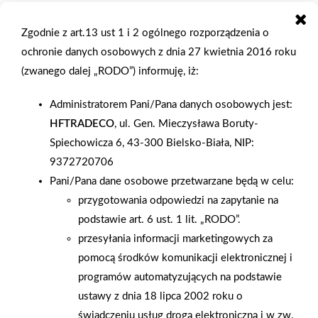
Ukrainy. Wystawcy zaprezentowali ofertę na materiały
budowlane i wykończeniowe oraz inne materiały potrzebne do
Zgodnie z art.13 ust 1 i 2 ogólnego rozporządzenia o
wyposażenia domu, czy zagospodarowania terenów wokół
ochronie danych osobowych z dnia 27 kwietnia 2016 roku
domu. Wśród wystawców znajdowały się firmy oferujące
(zwanego dalej „RODO”) informuję, iż:
usługi finansowe związane z rynkiem kredytów hipotecznych,
Administratorem Pani/Pana danych osobowych jest:
biura nieruchomości, wydawnictwa branżowe oraz firmy
HFTRADECO
, ul. Gen. Mieczysława Boruty-
udzielające porad w zakresie aranżacji domów i ogrodów.
Spiechowicza 6, 43-300 Bielsko-Biała, NIP:
Bogatą ofertę handlową przedstawiła na targach firma z Grupy
9372720706
PSB - PT JUNIOR, która wspólnie z firmami; ONDULINE, CRH,
Pani/Pana dane osobowe przetwarzane będą w celu:
CETRIS, FERMACELL, IZOLBET, CERRAD, LODE, LAFARGE
przygotowania odpowiedzi na zapytanie na
przygotowała przegląd materiałów budowlanych na swoim
podstawie art. 6 ust. 1 lit. „RODO”.
stoisku targowym. Zainteresowaniem odwiedzających stoisko
przesyłania informacji marketingowych za
klientów cieszył się również program Buduj z PSB, który
pomocą środków komunikacji elektronicznej i
obecnie zmienił się na "Remontuj z PSB", ponieważ klientów
programów automatyzujących na podstawie
rozpoczynających budowę swojego domu było niestety bardzo
ustawy z dnia 18 lipca 2002 roku o
mało, ale firma PT JUNIOR promuje zawsze podczas targów
świadczeniu usług drogą elektroniczną i w zw.
jesiennych kompleksową obsługę dla swoich klientów,