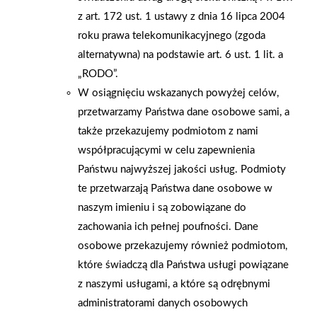
z art. 172 ust. 1 ustawy z dnia 16 lipca 2004
chcących skorzystać w tym okresie z budowy domu czy
roku prawa telekomunikacyjnego (zgoda
remontu mieszkania.
alternatywna) na podstawie art. 6 ust. 1 lit. a
„RODO”.
AKTUALNOŚCI
W osiągnięciu wskazanych powyżej celów,
przetwarzamy Państwa dane osobowe sami, a
także przekazujemy podmiotom z nami
współpracującymi w celu zapewnienia
Państwu najwyższej jakości usług. Podmioty
te przetwarzają Państwa dane osobowe w
naszym imieniu i są zobowiązane do
zachowania ich pełnej poufności. Dane
osobowe przekazujemy również podmiotom,
które świadczą dla Państwa usługi powiązane
z naszymi usługami, a które są odrębnymi
administratorami danych osobowych