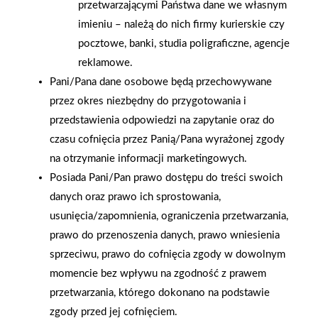
przetwarzającymi Państwa dane we własnym
imieniu – należą do nich firmy kurierskie czy
2026-01-15
2026-01-12
pocztowe, banki, studia poligraficzne, agencje
Grupa PSB Handel S.A.
Zacisze S.A. dołącza do
reklamowe.
gra z WOŚP. Powstała
Grupy PSB. Sieć kończy
Pani/Pana dane osobowe będą przechowywane
firmowa eSkarbonka na
rok strategicznym
przez okres niezbędny do przygotowania i
rzecz gastroenterologii
otwarciem po
przedstawienia odpowiedzi na zapytanie oraz do
dziecięcej
rebrandingu
czasu cofnięcia przez Panią/Pana wyrażonej zgody
na otrzymanie informacji marketingowych.
Posiada Pani/Pan prawo dostępu do treści swoich
danych oraz prawo ich sprostowania,
usunięcia/zapomnienia, ograniczenia przetwarzania,
prawo do przenoszenia danych, prawo wniesienia
sprzeciwu, prawo do cofnięcia zgody w dowolnym
momencie bez wpływu na zgodność z prawem
przetwarzania, którego dokonano na podstawie
zgody przed jej cofnięciem.