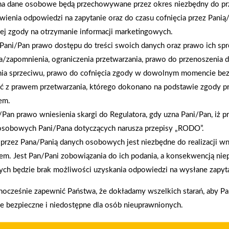
na dane osobowe będą przechowywane przez okres niezbędny do pr
wienia odpowiedzi na zapytanie oraz do czasu cofnięcia przez Panią
ej zgody na otrzymanie informacji marketingowych.
Pani/Pan prawo dostępu do treści swoich danych oraz prawo ich spr
a/zapomnienia, ograniczenia przetwarzania, prawo do przenoszenia 
nia sprzeciwu, prawo do cofnięcia zgody w dowolnym momencie be
ć z prawem przetwarzania, którego dokonano na podstawie zgody pr
2026-01-12
em.
Zacisze S.A. dołącza do Grupy PSB. Sieć kończy
Pan prawo wniesienia skargi do Regulatora, gdy uzna Pani/Pan, iż p
rok strategicznym otwarciem po rebrandingu
osobowych Pani/Pana dotyczących narusza przepisy „RODO”.
przez Pana/Panią danych osobowych jest niezbędne do realizacji wn
em. Jest Pan/Pani zobowiązania do ich podania, a konsekwencją nie
ch będzie brak możliwości uzyskania odpowiedzi na wysłane zapyta
enia prawidłowego działania strony, poprawy komfortu
nocześnie zapewnić Państwa, że dokładamy wszelkich starań, aby P
ie bezpieczne i niedostępne dla osób nieuprawnionych.
kownika (komputerze, tablecie, smartfonie) podczas