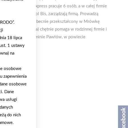
nawcy. W Mrówce Express pracuje 6 osób, a w całej firmie
ukcesorzy Polbudrol Bis, zarządzają firmą. Prowadzą
y skład w Rzepinie, obecnie przekształcony w Mrówkę
 „RODO”.
ożoga (syn Wojciecha) chętnie pomaga w rodzinnej firmie i
ji
cowość położona w gminie Pawłów, w powiecie
nia 18 lipca
ust. 1 ustawy
ywna) na
ane osobowe
lu zapewnienia
a dane osobowe
ci. Dane
wa usługi
 danych
eżą do nich
klamowe.