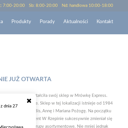
t: 7:00-20:00
Sb: 8:00-20:00
Nd: handlowa 10:00-18:00
ka
Produkty
Porady
Aktualności
Kontakt
NIE JUŻ OTWARTA
budrol Bis przekształciła swój sklep w Mrówkę Express.
kim, a 8 w Polsce. Sklep w tej lokalizacji istnieje od 1984
 z dnia 27
li firmy Polbudrol Bis, Annę i Mariana Pożogę. Na początku
były nawozy i cement W Rzepinie sukcesywnie zmieniał się
wadzane były nowe grupy asortymentowe. Nie mniej jednak
. Mieczysława