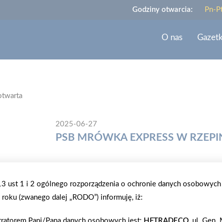
Godziny otwarcia:
Pn-P
O nas
Gazet
otwarta
2025-06-27
PSB MRÓWKA EXPRESS W RZEPI
W piątek 27.06.25 w Rzepinie Pierwszym firma Pol
Jest to pierwsza Mrówka Express w woj. świętokrzys
.13 ust 1 i 2 ogólnego rozporządzenia o ochronie danych osobowych
r, prowadzony wcześniej przez rodziców i założycie
roku (zwanego dalej „RODO”) informuję, iż:
działalności głównym asortymentem do sprzedaży 
wygląd obiektu i asortyment, z roku na rok wpro
tratorem Pani/Pana danych osobowych jest:
HFTRADECO
, ul. Gen