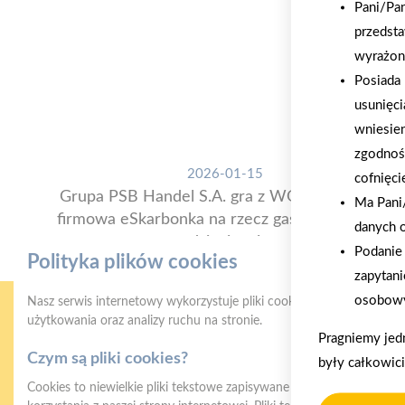
Pani/Pa
przedsta
wyrażon
Posiada 
usunięci
wniesie
zgodnoś
2026-01-15
cofnięci
Grupa PSB Handel S.A. gra z WOŚP. Powstała
Ma Pani/
firmowa eSkarbonka na rzecz gastroenterologii
danych 
dziecięcej
Podanie 
Polityka plików cookies
zapytani
osobowy
Nasz serwis internetowy wykorzystuje pliki cookies w celu zapewni
użytkowania oraz analizy ruchu na stronie.
Pragniemy jed
Czym są pliki cookies?
były całkowic
Cookies to niewielkie pliki tekstowe zapisywane na urządzeniu użyt