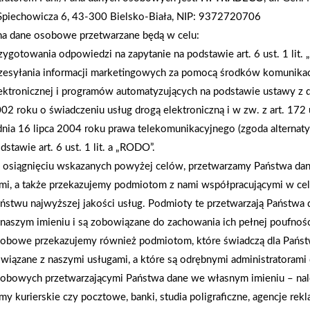
cały czas są obsługiwani klienci detaliczni i wyko
Spiechowicza 6, 43-300 Bielsko-Biała, NIP: 9372720706
ponad 50. Obecnie synowie Wojciech i Grzegorz, S
na dane osobowe przetwarzane będą w celu:
Mrówkę i Profi w Starachowicach, oraz do tej por
zygotowania odpowiedzi na zapytanie na podstawie art. 6 ust. 1 lit.
Express. Cieszy fakt, że trzecie pokolenie Karol P
zesyłania informacji marketingowych za pomocą środków komunikac
angażuje się w jej prowadzenie. Rzepin I - miejs
ektronicznej i programów automatyzujących na podstawie ustawy z d
starachowickim, w woj. świętokrzyskim.
02 roku o świadczeniu usług drogą elektroniczną i w zw. z art. 172 
dnia 16 lipca 2004 roku prawa telekomunikacyjnego (zgoda alternat
dstawie art. 6 ust. 1 lit. a „RODO”.
AKTUALNOŚCI
osiągnięciu wskazanych powyżej celów, przetwarzamy Państwa d
mi, a także przekazujemy podmiotom z nami współpracującymi w ce
ństwu najwyższej jakości usług. Podmioty te przetwarzają Państw
naszym imieniu i są zobowiązane do zachowania ich pełnej poufnoś
obowe przekazujemy również podmiotom, które świadczą dla Państ
wiązane z naszymi usługami, a które są odrębnymi administratorami
obowych przetwarzającymi Państwa dane we własnym imieniu – nal
rmy kurierskie czy pocztowe, banki, studia poligraficzne, agencje re