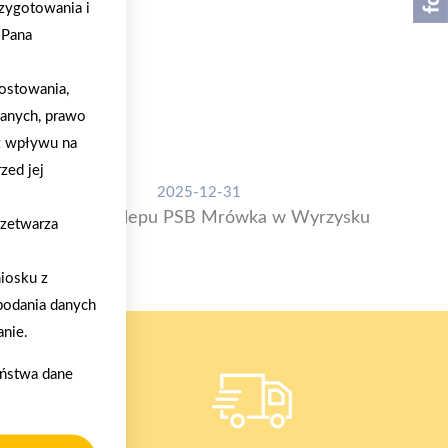
zygotowania i
/Pana
ostowania,
danych, prawo
z wpływu na
zed jej
2025-12-31
Otwarcie sklepu PSB Mrówka w Wyrzysku
rzetwarza
iosku z
podania danych
nie.
aństwa dane