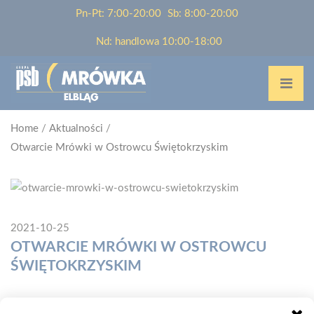
Pn-Pt: 7:00-20:00
Sb: 8:00-20:00
Nd: handlowa 10:00-18:00
Home
/
Aktualności
/
Otwarcie Mrówki w Ostrowcu Świętokrzyskim
2021-10-25
OTWARCIE MRÓWKI W OSTROWCU
ŚWIĘTOKRZYSKIM
Od 25 października 2021 r. funkcjonuje PSB Mrówka w