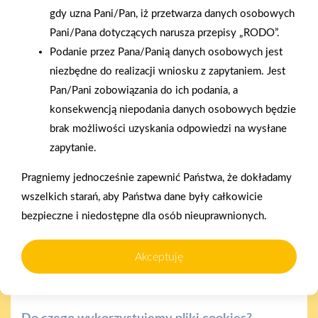
gdy uzna Pani/Pan, iż przetwarza danych osobowych
2025-12-31
Pani/Pana dotyczących narusza przepisy „RODO”.
Otwarcie sklepu PSB
Podanie przez Pana/Panią danych osobowych jest
Mrówka w Wyrzysku
niezbędne do realizacji wniosku z zapytaniem. Jest
Pan/Pani zobowiązania do ich podania, a
konsekwencją niepodania danych osobowych będzie
Polityka plików cookies
brak możliwości uzyskania odpowiedzi na wysłane
Nasz serwis internetowy wykorzystuje pliki cookies w celu
zapytanie.
zapewnienia prawidłowego działania strony, poprawy komfortu
Pragniemy jednocześnie zapewnić Państwa, że dokładamy
użytkowania oraz analizy ruchu na stronie.
Gwarancja jakości
Zakupy w systemie
wszelkich starań, aby Państwa dane były całkowicie
naszych produktów
ratalnym
Czym są pliki cookies?
bezpieczne i niedostępne dla osób nieuprawnionych.
Cookies to niewielkie pliki tekstowe zapisywane na urządzeniu
użytkownika (komputerze, tablecie, smartfonie) podczas
Akceptuję
korzystania z naszej strony internetowej. Pliki te mogą być
odczytywane przez nasz system oraz systemy zaufanych
partnerów, np. dostawców narzędzi analitycznych.
Oferujemy zakupy
Zakupy
telefoniczne
na terenie całej Polski