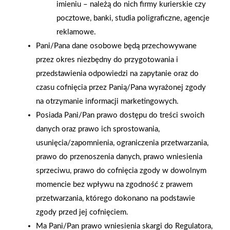
imieniu – należą do nich firmy kurierskie czy
Grupa PSB Handel S.A.
Zacisze S.A. dołącza do
pocztowe, banki, studia poligraficzne, agencje
gra z WOŚP. Powstała
Grupy PSB. Sieć kończy
reklamowe.
firmowa eSkarbonka na
rok strategicznym
Pani/Pana dane osobowe będą przechowywane
rzecz gastroenterologii
otwarciem po
przez okres niezbędny do przygotowania i
dziecięcej
rebrandingu
przedstawienia odpowiedzi na zapytanie oraz do
czasu cofnięcia przez Panią/Pana wyrażonej zgody
na otrzymanie informacji marketingowych.
Posiada Pani/Pan prawo dostępu do treści swoich
danych oraz prawo ich sprostowania,
usunięcia/zapomnienia, ograniczenia przetwarzania,
prawo do przenoszenia danych, prawo wniesienia
sprzeciwu, prawo do cofnięcia zgody w dowolnym
momencie bez wpływu na zgodność z prawem
przetwarzania, którego dokonano na podstawie
zgody przed jej cofnięciem.
Ma Pani/Pan prawo wniesienia skargi do Regulatora,