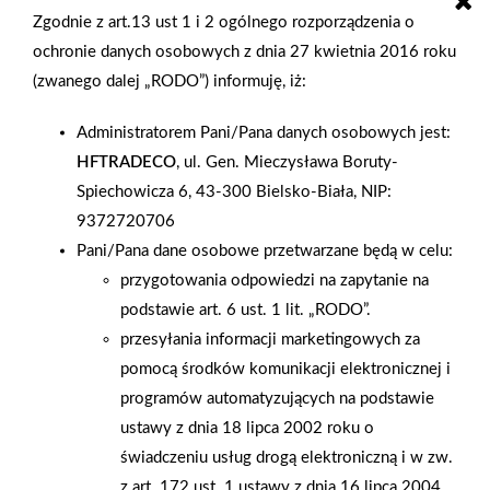
Ostrowcu Świętokrzyskim. Inwestorem jest rodzinna firma
Zgodnie z art.13 ust 1 i 2 ogólnego rozporządzenia o
Profarb z Ostrowca Świętokrzyskiego. Firma funkcjonuje na
ochronie danych osobowych z dnia 27 kwietnia 2016 roku
rynku ponad 20 lat, specjalizuje się w sprzedaży farb oraz w
(zwanego dalej „RODO”) informuję, iż:
branży budowlanej zarówno w hurcie jaki i w detalu. Profarb od
Administratorem Pani/Pana danych osobowych jest:
kilku lat współpracuje z Grupą PSB. Mrówka w Ostrowcu jest
HFTRADECO
, ul. Gen. Mieczysława Boruty-
drugim obiektem firmy w naszej sieci. Powstała po rozbudowie
Spiechowicza 6, 43-300 Bielsko-Biała, NIP:
i przekształceniu marketu budowlanego Domi, który w tym
9372720706
miejscu funkcjonuje od 2008 r., sukcesywnie powiększając
Pani/Pana dane osobowe przetwarzane będą w celu:
powierzchnię i asortyment oraz parking dla klientów. Obecnie
przygotowania odpowiedzi na zapytanie na
Mrówka w Ostrowcu ma 4000 m 2 powierzchni handlowej
podstawie art. 6 ust. 1 lit. „RODO”.
oraz 1000 m 2 ogrodu zewnętrznego. W markecie pracuje 70
przesyłania informacji marketingowych za
osób. W Mrówce jest bardzo szeroki i różnorodny asortyment
pomocą środków komunikacji elektronicznej i
do wyposażenia domu, ogrodu oraz do remontu i budowy
programów automatyzujących na podstawie
domu. Dla klientów pracownicy oferują również szeroki
ustawy z dnia 18 lipca 2002 roku o
wachlarz usług, między innymi projektowanie łazienek.
świadczeniu usług drogą elektroniczną i w zw.
Ostrowiec Świętokrzyski to 60-tysięczne miasto powiatowe,
z art. 172 ust. 1 ustawy z dnia 16 lipca 2004
w woj. świętokrzyskim.