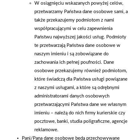
W osiągnięciu wskazanych powyżej celów,
przetwarzamy Państwa dane osobowe sami, a
także przekazujemy podmiotom z nami
współpracującymi w celu zapewnienia
Państwu najwyższej jakości usług. Podmioty
te przetwarzają Państwa dane osobowe w
naszym imieniu i są zobowiązane do
zachowania ich pełnej poufności. Dane
osobowe przekazujemy również podmiotom,
które świadczą dla Państwa usługi powiązane
2026-01-15
2026-01-12
Grupa PSB Handel S.A.
Zacisze S.A. dołącza do
z naszymi usługami, a które są odrębnymi
gra z WOŚP. Powstała
Grupy PSB. Sieć kończy
administratorami danych osobowych
firmowa eSkarbonka na
rok strategicznym
przetwarzającymi Państwa dane we własnym
rzecz gastroenterologii
otwarciem po
imieniu – należą do nich firmy kurierskie czy
dziecięcej
rebrandingu
pocztowe, banki, studia poligraficzne, agencje
reklamowe.
Pani/Pana dane osobowe będą przechowywane