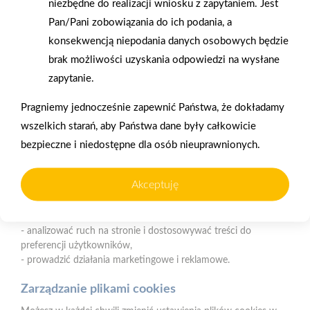
niezbędne do realizacji wniosku z zapytaniem. Jest
Nasz serwis internetowy wykorzystuje pliki cookies w celu
Pan/Pani zobowiązania do ich podania, a
zapewnienia prawidłowego działania strony, poprawy komfortu
konsekwencją niepodania danych osobowych będzie
użytkowania oraz analizy ruchu na stronie.
Gwarancja jakości
Zakupy w systemie
brak możliwości uzyskania odpowiedzi na wysłane
naszych produktów
ratalnym
Czym są pliki cookies?
zapytanie.
Cookies to niewielkie pliki tekstowe zapisywane na urządzeniu
Pragniemy jednocześnie zapewnić Państwa, że dokładamy
użytkownika (komputerze, tablecie, smartfonie) podczas
korzystania z naszej strony internetowej. Pliki te mogą być
wszelkich starań, aby Państwa dane były całkowicie
odczytywane przez nasz system oraz systemy zaufanych
bezpieczne i niedostępne dla osób nieuprawnionych.
partnerów, np. dostawców narzędzi analitycznych.
Oferujemy zakupy
Zakupy
telefoniczne
na terenie całej Polski
Do czego wykorzystujemy pliki cookies?
Akceptuję
Pliki cookies pomagają nam:
- zapewnić prawidłowe działanie strony i jej funkcjonalności,
PSB Mrówka Elbląg
- analizować ruch na stronie i dostosowywać treści do
ul. Grunwaldzka 2, 82-300 Elbląg
preferencji użytkowników,
- prowadzić działania marketingowe i reklamowe.
Telefon:
668 897 345
E-mail:
faktury.elblag@psbmrowka.com.pl
Zarządzanie plikami cookies