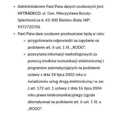
zaprosił Przedszkole Publiczne nr 3 im. Jasia i Małgosi w Górze
Administratorem Pani/Pana danych osobowych jest:
na wspólne, wiosenne obsadzanie donic. Podczas spotkania
HFTRADECO
, ul. Gen. Mieczysława Boruty-
mali goście uczyli się jak poprawnie sadzić kwiaty - grupa
Spiechowicza 6, 43-300 Bielsko-Biała, NIP:
Kubusiów dowiedziała się, co jest niezbędne do prawidłowego
9372720706
rozwoju różnych roślinek. Wszyscy wykazali się dużą wiedzą i
Pani/Pana dane osobowe przetwarzane będą w celu:
chęcią do pracy - udało się sprawnie posadzić bratki i
przygotowania odpowiedzi na zapytanie na
niezapominajki, które będą zdobić nasze oraz przedszkolne
podstawie art. 6 ust. 1 lit. „RODO”.
otoczenie. Za włożony trud cudowni pomocnicy otrzymali
przesyłania informacji marketingowych za
słodkie wynagrodzenie oraz mrówkowe gadżety. W spotkaniu
pomocą środków komunikacji elektronicznej i
uczestniczyło 14 dzieci.
programów automatyzujących na podstawie
ustawy z dnia 18 lipca 2002 roku o
AKTUALNOŚCI
świadczeniu usług drogą elektroniczną i w zw.
z art. 172 ust. 1 ustawy z dnia 16 lipca 2004
roku prawa telekomunikacyjnego (zgoda
alternatywna) na podstawie art. 6 ust. 1 lit. a
„RODO”.