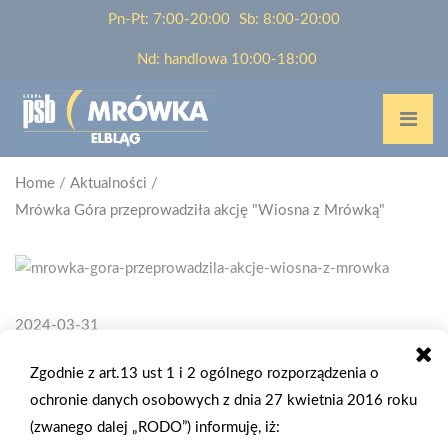
Pn-Pt: 7:00-20:00
Sb: 8:00-20:00
Nd: handlowa 10:00-18:00
Home
/
Aktualności
/
Mrówka Góra przeprowadziła akcję "Wiosna z Mrówką"
2024-03-31
MRÓWKA GÓRA PRZEPROWADZIŁA
Zgodnie z art.13 ust 1 i 2 ogólnego rozporządzenia o
AKCJĘ "WIOSNA Z MRÓWKĄ"
ochronie danych osobowych z dnia 27 kwietnia 2016 roku
(zwanego dalej „RODO”) informuję, iż:
Z okazji rozpoczęcia kwitnącej pory roku, sklep Mrówka Góra