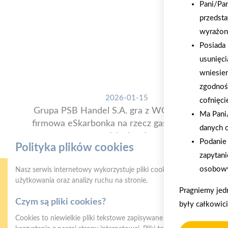
Pani/Pa
przedsta
wyrażon
Posiada 
usunięci
wniesie
zgodnoś
2026-01-15
cofnięci
Grupa PSB Handel S.A. gra z WOŚP. Powstała
Ma Pani/
firmowa eSkarbonka na rzecz gastroenterologii
danych 
dziecięcej
Podanie 
Polityka plików cookies
zapytani
osobowy
Nasz serwis internetowy wykorzystuje pliki cookies w celu zapewni
użytkowania oraz analizy ruchu na stronie.
Pragniemy jed
Czym są pliki cookies?
były całkowic
Cookies to niewielkie pliki tekstowe zapisywane na urządzeniu użyt