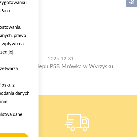
zygotowania i
/Pana
ostowania,
danych, prawo
z wpływu na
zed jej
2025-12-31
Otwarcie sklepu PSB Mrówka w Wyrzysku
rzetwarza
iosku z
podania danych
nie.
aństwa dane