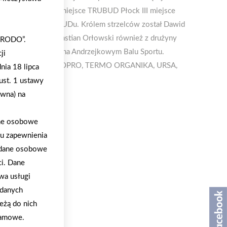
 GIPSOL Łomianki II miejsce TRUBUD Płock III miejsce
kże drużyna SUNBUDu. Królem strzelców został Dawid
 bramkarzem - Sebastian Orłowski również z drużyny
 „RODO”.
zmagań uczciliśmy na Andrzejkowym Balu Sportu.
ji
R, H+H, KRONOPOL, SOPRO, TERMO ORGANIKA, URSA,
nia 18 lipca
ust. 1 ustawy
ywna) na
ane osobowe
lu zapewnienia
a dane osobowe
ci. Dane
wa usługi
 danych
eżą do nich
klamowe.