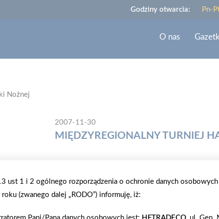
Godziny otwarcia:
Pn-P
O nas
Gazet
ki Nożnej
2007-11-30
MIĘDZYREGIONALNY TURNIEJ HA
Międzyregionalny Turniej Halowej Piłki Nożnej od
drużynami z regionu Centrum i Mazowsze - Mazury. 
.13 ust 1 i 2 ogólnego rozporządzenia o ochronie danych osobowych
POL/ARCO, TRUBUD, SUNBUD, WIKTOR, FAWID, 
roku (zwanego dalej „RODO”) informuję, iż:
DOMEX-2, GIPSOL i INTERIOR CENTRUM. Rozgrywki
Drużyny, które zajęły I i II miejsce w każdej grupi
tratorem Pani/Pana danych osobowych jest:
HFTRADECO
, ul. Gen