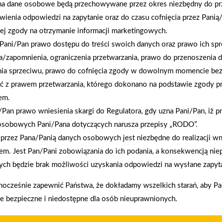
na dane osobowe będą przechowywane przez okres niezbędny do pr
wienia odpowiedzi na zapytanie oraz do czasu cofnięcia przez Panią
ej zgody na otrzymanie informacji marketingowych.
Pani/Pan prawo dostępu do treści swoich danych oraz prawo ich spr
a/zapomnienia, ograniczenia przetwarzania, prawo do przenoszenia 
nia sprzeciwu, prawo do cofnięcia zgody w dowolnym momencie be
ć z prawem przetwarzania, którego dokonano na podstawie zgody pr
2026-01-12
em.
Zacisze S.A. dołącza do Grupy PSB. Sieć kończy
Pan prawo wniesienia skargi do Regulatora, gdy uzna Pani/Pan, iż p
rok strategicznym otwarciem po rebrandingu
osobowych Pani/Pana dotyczących narusza przepisy „RODO”.
przez Pana/Panią danych osobowych jest niezbędne do realizacji wn
em. Jest Pan/Pani zobowiązania do ich podania, a konsekwencją nie
ch będzie brak możliwości uzyskania odpowiedzi na wysłane zapyta
enia prawidłowego działania strony, poprawy komfortu
nocześnie zapewnić Państwa, że dokładamy wszelkich starań, aby P
ie bezpieczne i niedostępne dla osób nieuprawnionych.
kownika (komputerze, tablecie, smartfonie) podczas