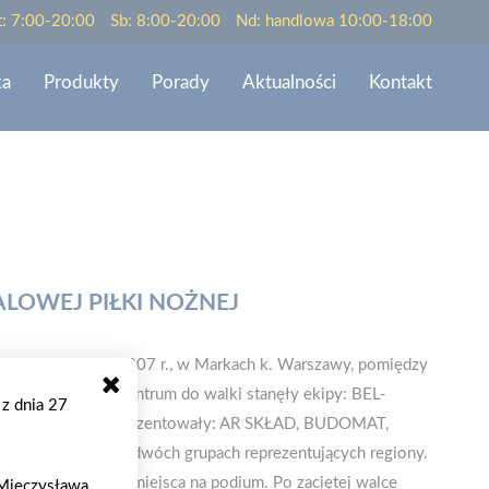
t: 7:00-20:00
Sb: 8:00-20:00
Nd: handlowa 10:00-18:00
ka
Produkty
Porady
Aktualności
Kontakt
LOWEJ PIŁKI NOŻNEJ
był się 1 grudnia 2007 r., w Markach k. Warszawy, pomiędzy
I tak z regionu Centrum do walki stanęły ekipy: BEL-
 z dnia 27
a Mazowsze reprezentowały: AR SKŁAD, BUDOMAT,
 odbyły się w dwóch grupach reprezentujących regiony.
e rozegrały mecze o miejsca na podium. Po zaciętej walce
. Mieczysława