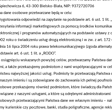
wyniki przedstawiały się następująco: I miejsce -
Spiechowicza 6, 43-300 Bielsko-Biała, NIP: 9372720706
DOMEX-2 Pomiechówek. W półfinałach zagrała ta
na dane osobowe przetwarzane będą w celu:
Cytacji z drużyny TRUBUDU, natomiast najlepszym
zygotowania odpowiedzi na zapytanie na podstawie art. 6 ust. 1 lit.
TRUBUDU. Oczywiście i u nas całość sportowych 
zesyłania informacji marketingowych za pomocą środków komunikac
Sponsorami turneiju były firmy: ATLAS, ISOVE
ektronicznej i programów automatyzujących na podstawie ustawy z d
XELLA, QUICK MIX.
02 roku o świadczeniu usług drogą elektroniczną i w zw. z art. 172 
dnia 16 lipca 2004 roku prawa telekomunikacyjnego (zgoda alternat
dstawie art. 6 ust. 1 lit. a „RODO”.
AKTUALNOŚCI
osiągnięciu wskazanych powyżej celów, przetwarzamy Państwa d
mi, a także przekazujemy podmiotom z nami współpracującymi w ce
ństwu najwyższej jakości usług. Podmioty te przetwarzają Państw
naszym imieniu i są zobowiązane do zachowania ich pełnej poufnoś
obowe przekazujemy również podmiotom, które świadczą dla Państ
wiązane z naszymi usługami, a które są odrębnymi administratorami
obowych przetwarzającymi Państwa dane we własnym imieniu – nal
rmy kurierskie czy pocztowe, banki, studia poligraficzne, agencje re