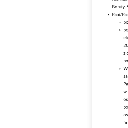
Boruty-
Pani/Pa
pr
pr
el
20
z 
po
W 
sa
Pa
w 
os
po
os
fi