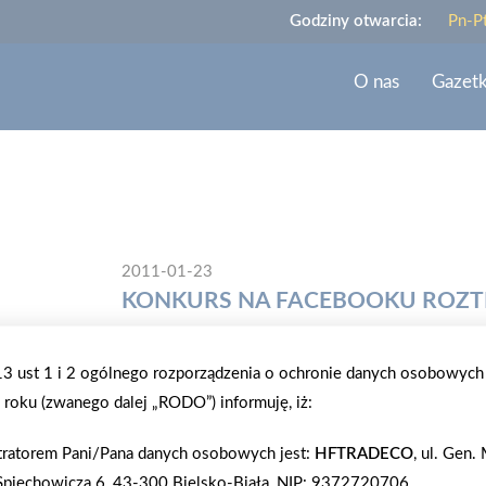
Godziny otwarcia:
Pn-P
O nas
Gazet
2011-01-23
KONKURS NA FACEBOOKU ROZT
20 stycznia br. został zakończony konkurs Grupy
.13 ust 1 i 2 ogólnego rozporządzenia o ochronie danych osobowych
Odpowiedzi były bardzo kreatywne i pomysłowe, al
roku (zwanego dalej „RODO”) informuję, iż:
Agnieszka. Otrzymuje ona główną nagrodę, torbę 
"Ściany z desek, co zapach lasu roztaczają Drzwi, 
tratorem Pani/Pana danych osobowych jest:
HFTRADECO
, ul. Gen
świeżość wpada Taras, na którym nie słyszę pokrz
Spiechowicza 6, 43-300 Bielsko-Biała, NIP: 9372720706