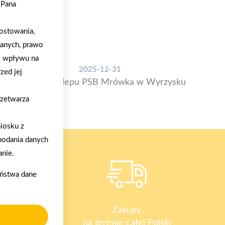
/Pana
ostowania,
danych, prawo
z wpływu na
2025-12-31
zed jej
Otwarcie sklepu PSB Mrówka w Wyrzysku
rzetwarza
iosku z
podania danych
nie.
aństwa dane
y
Zakupy
na terenie całej Polski