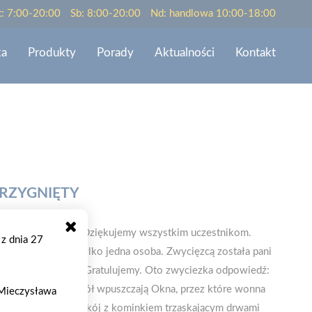
t: 7:00-20:00
Sb: 8:00-20:00
Nd: handlowa 10:00-18:00
ka
Produkty
Porady
Aktualności
Kontakt
RZYGNIĘTY
 PSB na Facebooku. Dziękujemy wszystkim uczestnikom.
 z dnia 27
e wygrać mogła tylko jedna osoba. Zwycięzcą została pani
podróżną "Mamut". Gratulujemy. Oto zwyciezka odpowiedź:
które często przyjaciół wpuszczają Okna, przez które wonna
. Mieczysława
ykiwań sąsiada ...Pokój z kominkiem trzaskającym drwami