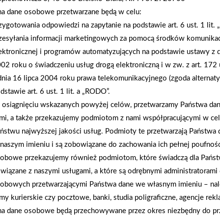
Sypialnia wypełniona spokojnymi snami Łazienka, g
na dane osobowe przetwarzane będą w celu:
smakuje czytanie Kuchnia ze starym piecem ozdob
zygotowania odpowiedzi na zapytanie na podstawie art. 6 ust. 1 lit.
garaż dla Męża zabawek przeznaczony cały To mó
zesyłania informacji marketingowych za pomocą środków komunikac
pojawi się następna szansa na wygranie atrakcyjne
ektronicznej i programów automatyzujących na podstawie ustawy z d
02 roku o świadczeniu usług drogą elektroniczną i w zw. z art. 172 
dnia 16 lipca 2004 roku prawa telekomunikacyjnego (zgoda alternat
AKTUALNOŚCI
dstawie art. 6 ust. 1 lit. a „RODO”.
osiągnięciu wskazanych powyżej celów, przetwarzamy Państwa d
mi, a także przekazujemy podmiotom z nami współpracującymi w ce
ństwu najwyższej jakości usług. Podmioty te przetwarzają Państw
naszym imieniu i są zobowiązane do zachowania ich pełnej poufnoś
obowe przekazujemy również podmiotom, które świadczą dla Państ
wiązane z naszymi usługami, a które są odrębnymi administratorami
obowych przetwarzającymi Państwa dane we własnym imieniu – nal
rmy kurierskie czy pocztowe, banki, studia poligraficzne, agencje re
na dane osobowe będą przechowywane przez okres niezbędny do pr