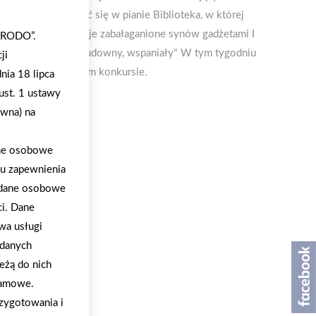
dzie mogę zanurzyć się w pianie Biblioteka, w której
ionym kaflami Pokoje zabałaganione synów gadżetami I
 „RODO”.
j dom wymarzony, cudowny, wspaniały" W tym tygodniu
ji
j nagrody w kolejnym konkursie.
nia 18 lipca
ust. 1 ustawy
ywna) na
ane osobowe
lu zapewnienia
a dane osobowe
ci. Dane
wa usługi
 danych
eżą do nich
klamowe.
zygotowania i