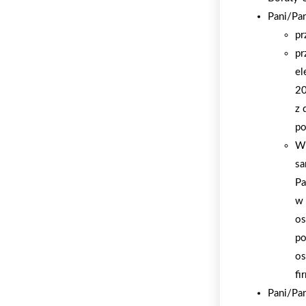
Pani/Pa
pr
pr
el
20
z 
po
W 
sa
Pa
w 
os
po
os
fi
Pani/Pa