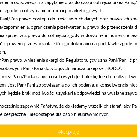
wienia odpowiedzi na zapytanie oraz do czasu cofnięcia przez Panią
ej zgody na otrzymanie informacji marketingowych.
Pani/Pan prawo dostępu do treści swoich danych oraz prawo ich spr
a/zapomnienia, ograniczenia przetwarzania, prawo do przenoszenia 
nia sprzeciwu, prawo do cofnięcia zgody w dowolnym momencie be
2026-01-12
ć z prawem przetwarzania, którego dokonano na podstawie zgody pr
Zacisze S.A. dołącza do Grupy PSB. Sieć kończy
em.
rok strategicznym otwarciem po rebrandingu
Pan prawo wniesienia skargi do Regulatora, gdy uzna Pani/Pan, iż p
osobowych Pani/Pana dotyczących narusza przepisy „RODO”.
przez Pana/Panią danych osobowych jest niezbędne do realizacji wn
em. Jest Pan/Pani zobowiązania do ich podania, a konsekwencją nie
enia prawidłowego działania strony, poprawy komfortu
ch będzie brak możliwości uzyskania odpowiedzi na wysłane zapyta
nocześnie zapewnić Państwa, że dokładamy wszelkich starań, aby P
ie bezpieczne i niedostępne dla osób nieuprawnionych.
kownika (komputerze, tablecie, smartfonie) podczas
ywane przez nasz system oraz systemy zaufanych
akupy w systemie
Oferujemy zakup
Akceptuję
ratalnym
telefoniczne