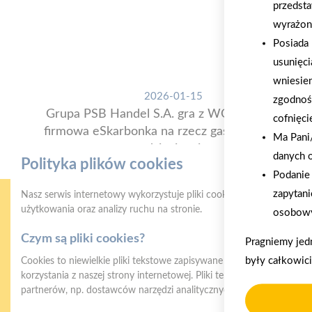
przedsta
wyrażon
Posiada 
usunięci
wniesie
2026-01-15
zgodnoś
Grupa PSB Handel S.A. gra z WOŚP. Powstała
cofnięci
firmowa eSkarbonka na rzecz gastroenterologii
Ma Pani/
dziecięcej
danych 
Polityka plików cookies
Podanie 
zapytani
Nasz serwis internetowy wykorzystuje pliki cookies w celu zapewni
użytkowania oraz analizy ruchu na stronie.
osobowy
Czym są pliki cookies?
Pragniemy jed
były całkowic
Cookies to niewielkie pliki tekstowe zapisywane na urządzeniu użyt
korzystania z naszej strony internetowej. Pliki te mogą być odczyt
partnerów, np. dostawców narzędzi analitycznych.
Gwarancja jakości
Z
naszych produktów