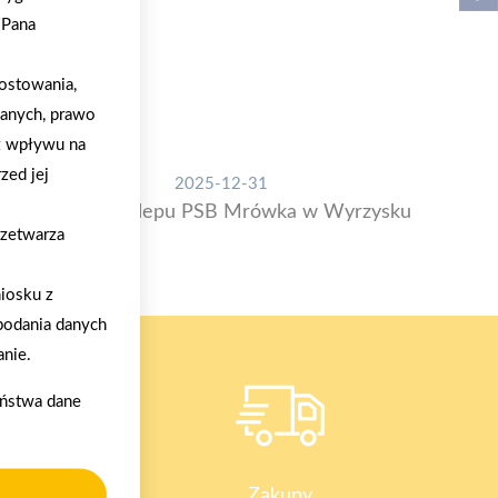
/Pana
ostowania,
danych, prawo
z wpływu na
zed jej
2025-12-31
Otwarcie sklepu PSB Mrówka w Wyrzysku
rzetwarza
iosku z
podania danych
nie.
aństwa dane
y
Zakupy