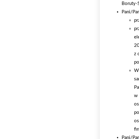
Boruty-
Pani/Pa
pr
pr
el
20
z 
po
W 
sa
Pa
w 
os
po
os
fi
Pani/Pa