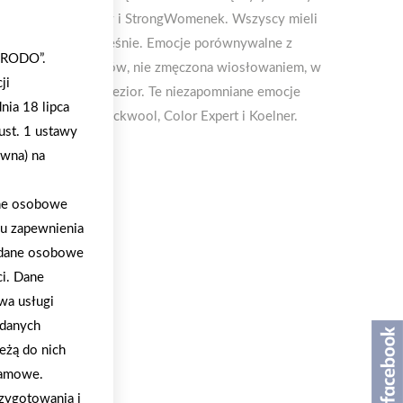
 zawody StrongMenów i StrongWomenek. Wszyscy mieli
e pracą pagajami mięśnie. Emocje porównywalne z
 „RODO”.
zy… Część uczestników, nie zmęczona wiosłowaniem, w
ji
e pobliskich dwóch jezior. Te niezapomniane emocje
nia 18 lipca
u, firmie Atlas, Rockwool, Color Expert i Koelner.
ust. 1 ustawy
ywna) na
ane osobowe
lu zapewnienia
a dane osobowe
ci. Dane
wa usługi
 danych
eżą do nich
klamowe.
zygotowania i