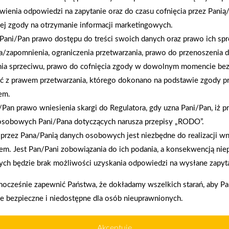
wienia odpowiedzi na zapytanie oraz do czasu cofnięcia przez Panią
ej zgody na otrzymanie informacji marketingowych.
Pani/Pan prawo dostępu do treści swoich danych oraz prawo ich spr
a/zapomnienia, ograniczenia przetwarzania, prawo do przenoszenia 
nia sprzeciwu, prawo do cofnięcia zgody w dowolnym momencie be
ć z prawem przetwarzania, którego dokonano na podstawie zgody pr
2026-01-12
em.
Zacisze S.A. dołącza do Grupy PSB. Sieć kończy
Pan prawo wniesienia skargi do Regulatora, gdy uzna Pani/Pan, iż p
rok strategicznym otwarciem po rebrandingu
osobowych Pani/Pana dotyczących narusza przepisy „RODO”.
przez Pana/Panią danych osobowych jest niezbędne do realizacji wn
em. Jest Pan/Pani zobowiązania do ich podania, a konsekwencją nie
enia prawidłowego działania strony, poprawy komfortu
ch będzie brak możliwości uzyskania odpowiedzi na wysłane zapyta
nocześnie zapewnić Państwa, że dokładamy wszelkich starań, aby P
ie bezpieczne i niedostępne dla osób nieuprawnionych.
kownika (komputerze, tablecie, smartfonie) podczas
ywane przez nasz system oraz systemy zaufanych
akupy w systemie
Akceptuję
Oferujemy zakup