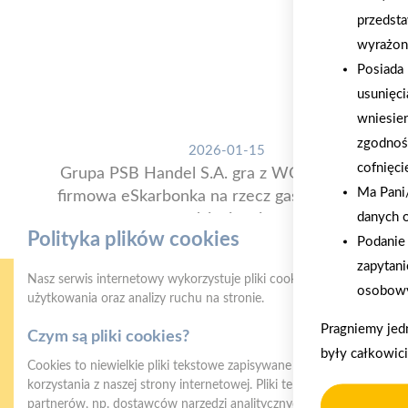
przedsta
wyrażon
Posiada 
usunięci
wniesie
zgodnoś
2026-01-15
cofnięci
Grupa PSB Handel S.A. gra z WOŚP. Powstała
Ma Pani/
firmowa eSkarbonka na rzecz gastroenterologii
danych 
dziecięcej
Polityka plików cookies
Podanie 
zapytani
Nasz serwis internetowy wykorzystuje pliki cookies w celu zapewni
osobowy
użytkowania oraz analizy ruchu na stronie.
Pragniemy jed
Czym są pliki cookies?
były całkowic
Cookies to niewielkie pliki tekstowe zapisywane na urządzeniu użyt
korzystania z naszej strony internetowej. Pliki te mogą być odczyt
partnerów, np. dostawców narzędzi analitycznych.
Gwarancja jakości
Z