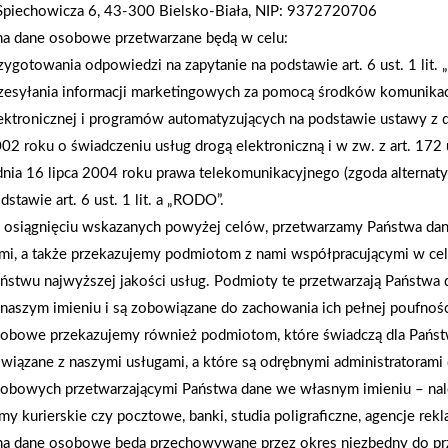
Spiechowicza 6, 43-300 Bielsko-Biała, NIP: 9372720706
kajakarzy, w sobotni wieczór rozegrane zostały
na dane osobowe przetwarzane będą w celu:
okazję zaprezentować swoje naprężone i rozgrzan
zygotowania odpowiedzi na zapytanie na podstawie art. 6 ust. 1 lit.
Igrzyskami, walka do samego końca. Krew, pot i ł
zesyłania informacji marketingowych za pomocą środków komunikac
niedzielny poranek udała się jeszcze na zwiedzani
ektronicznej i programów automatyzujących na podstawie ustawy z d
uczestnicy mogli przeżywać dzięki sponsorom spływ
02 roku o świadczeniu usług drogą elektroniczną i w zw. z art. 172 
dnia 16 lipca 2004 roku prawa telekomunikacyjnego (zgoda alternat
dstawie art. 6 ust. 1 lit. a „RODO”.
AKTUALNOŚCI
osiągnięciu wskazanych powyżej celów, przetwarzamy Państwa d
mi, a także przekazujemy podmiotom z nami współpracującymi w ce
ństwu najwyższej jakości usług. Podmioty te przetwarzają Państw
naszym imieniu i są zobowiązane do zachowania ich pełnej poufnoś
obowe przekazujemy również podmiotom, które świadczą dla Państ
wiązane z naszymi usługami, a które są odrębnymi administratorami
obowych przetwarzającymi Państwa dane we własnym imieniu – nal
rmy kurierskie czy pocztowe, banki, studia poligraficzne, agencje re
na dane osobowe będą przechowywane przez okres niezbędny do pr