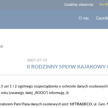
Godziny otwarcia:
Pn-P
O nas
Gazet
SB
2007-07-19
II RODZINNY SPŁYW KAJAKOWY 
Po raz drugi, w dniach 20-22 lipiec 2007 r., odby
.13 ust 1 i 2 ogólnego rozporządzenia o ochronie danych osobowych
regionu Pomorza Wschodniego. Impreza rozpoczęła 
roku (zwanego dalej „RODO”) informuję, iż:
zespołu Kaszubskego. Tegoroczny spływ startował
ostrych zakrętów. Jedynie na końcu trzeba było po
tratorem Pani/Pana danych osobowych jest:
HFTRADECO
, ul. Gen
tym roku było wyjątkowo "łatwe", a pokonywanie z