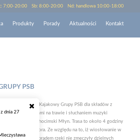
t: 7:00-20:00
Sb: 8:00-20:00
Nd: handlowa 10:00-18:00
ka
Produkty
Porady
Aktualności
Kontakt
GRUPY PSB
ł się Rodzinny Spływ Kajakowy Grupy PSB dla składów z
 z dnia 27
się w piątek tańcami na trawie i słuchaniem muzyki
 w miejscowości Chocimski Młyn. Trasa to około 4 godziny
konać kawałek jeziora. Ze względu na to, iż wiosłowanie w
. Mieczysława
akrętów i walka z prądem rzeki nie zmęczyły dzielnych