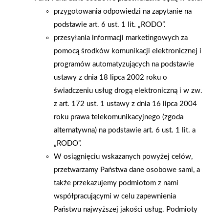
przygotowania odpowiedzi na zapytanie na
oraz gości odbyła się uroczysta ceremonia – chłopiec otrzymał
podstawie art. 6 ust. 1 lit. „RODO”.
pamiątkowy medal, a następnie zadzwonił w gong,
przesyłania informacji marketingowych za
symbolizując tym samym zakończenie trudnego etapu leczenia.
pomocą środków komunikacji elektronicznej i
Było to wydarzenie pełne emocji i nadziei, które głęboko
programów automatyzujących na podstawie
zapadło w pamięć uczestników. – W takich chwilach jeszcze
ustawy z dnia 18 lipca 2002 roku o
mocniej odczuwamy, jak ważne jest wspieranie dzieci i ich
świadczeniu usług drogą elektroniczną i w zw.
rodzin w trudnej codzienności. Możliwość wniesienia
z art. 172 ust. 1 ustawy z dnia 16 lipca 2004
pozytywnej energii na oddział to dla nas zaszczyt - cieszymy
roku prawa telekomunikacyjnego (zgoda
się, że mogliśmy dołożyć swoją cegiełkę do tego wyjątkowego
alternatywna) na podstawie art. 6 ust. 1 lit. a
dnia – podkreśla Grupa PSB Handel S.A. Firma składa również
„RODO”.
podziękowania personelowi medycznemu za nieustanne
W osiągnięciu wskazanych powyżej celów,
zaangażowanie, pomoc, troskę i codzienną pracę na rzecz
przetwarzamy Państwa dane osobowe sami, a
małych Pacjentów. Udział w akcji mikołajkowej jest częścią
także przekazujemy podmiotom z nami
działań Grupy PSB Handel S.A. na rzecz lokalnych społeczności
współpracującymi w celu zapewnienia
oraz wsparcia inicjatyw budujących poczucie bezpieczeństwa
Państwu najwyższej jakości usług. Podmioty
oraz nadziei.