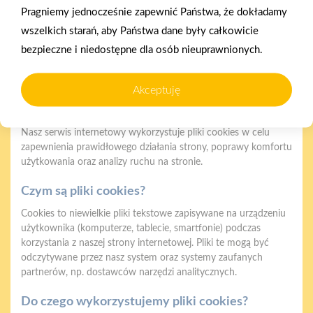
Pragniemy jednocześnie zapewnić Państwa, że dokładamy
2025-12-31
wszelkich starań, aby Państwa dane były całkowicie
Otwarcie sklepu PSB
bezpieczne i niedostępne dla osób nieuprawnionych.
Mrówka w Wyrzysku
Akceptuję
Polityka plików cookies
Nasz serwis internetowy wykorzystuje pliki cookies w celu
zapewnienia prawidłowego działania strony, poprawy komfortu
użytkowania oraz analizy ruchu na stronie.
Gwarancja jakości
Zakupy w systemie
naszych produktów
ratalnym
Czym są pliki cookies?
Cookies to niewielkie pliki tekstowe zapisywane na urządzeniu
użytkownika (komputerze, tablecie, smartfonie) podczas
korzystania z naszej strony internetowej. Pliki te mogą być
odczytywane przez nasz system oraz systemy zaufanych
partnerów, np. dostawców narzędzi analitycznych.
Oferujemy zakupy
Zakupy
telefoniczne
na terenie całej Polski
Do czego wykorzystujemy pliki cookies?