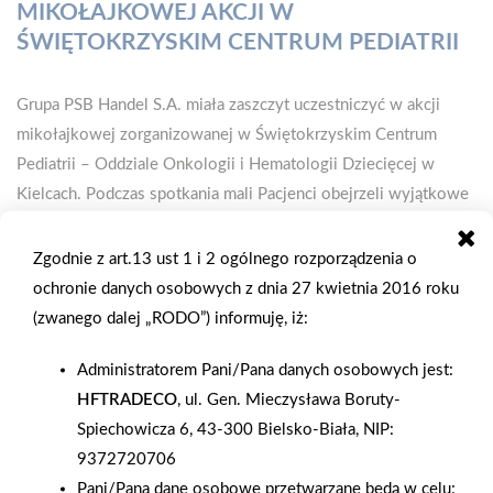
MIKOŁAJKOWEJ AKCJI W
ŚWIĘTOKRZYSKIM CENTRUM PEDIATRII
Grupa PSB Handel S.A. miała zaszczyt uczestniczyć w akcji
mikołajkowej zorganizowanej w Świętokrzyskim Centrum
Pediatrii – Oddziale Onkologii i Hematologii Dziecięcej w
Kielcach. Podczas spotkania mali Pacjenci obejrzeli wyjątkowe
widowisko artystyczne przygotowane przez Teatr Za Jeden
Uśmiech z Krakowa. Występ wprowadził dzieci w świąteczny
Zgodnie z art.13 ust 1 i 2 ogólnego rozporządzenia o
nastrój, pełen ciepła i dobrej energii. W ramach zaangażowania
ochronie danych osobowych z dnia 27 kwietnia 2016 roku
społecznego Grupa PSB Handel S.A. ufundowała mikołajkowe
(zwanego dalej „RODO”) informuję, iż:
upominki, które zostały wręczone przez Mikołaja i firmową
Administratorem Pani/Pana danych osobowych jest:
maskotkę – Mrówkę. Symboliczne prezenty były gestem
HFTRADECO
, ul. Gen. Mieczysława Boruty-
wsparcia i źródłem radości dla dzieci przebywających na
Spiechowicza 6, 43-300 Bielsko-Biała, NIP:
oddziale. Podczas wizyty miał miejsce także wyjątkowo
9372720706
poruszający moment. Jeden z Pacjentów, Wiktor, zakończył
Pani/Pana dane osobowe przetwarzane będą w celu:
swoje leczenie onkologiczne. W obecności personelu, rodziny