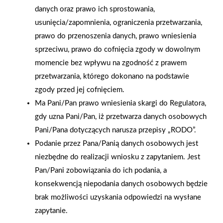
Grupa PSB Handel S.A.
Zacisze S.A. dołącza do
danych oraz prawo ich sprostowania,
gra z WOŚP. Powstała
Grupy PSB. Sieć kończy
usunięcia/zapomnienia, ograniczenia przetwarzania,
firmowa eSkarbonka na
rok strategicznym
prawo do przenoszenia danych, prawo wniesienia
rzecz gastroenterologii
otwarciem po
sprzeciwu, prawo do cofnięcia zgody w dowolnym
dziecięcej
rebrandingu
momencie bez wpływu na zgodność z prawem
przetwarzania, którego dokonano na podstawie
zgody przed jej cofnięciem.
Ma Pani/Pan prawo wniesienia skargi do Regulatora,
gdy uzna Pani/Pan, iż przetwarza danych osobowych
Pani/Pana dotyczących narusza przepisy „RODO”.
Podanie przez Pana/Panią danych osobowych jest
niezbędne do realizacji wniosku z zapytaniem. Jest
Pan/Pani zobowiązania do ich podania, a
konsekwencją niepodania danych osobowych będzie
brak możliwości uzyskania odpowiedzi na wysłane
zapytanie.