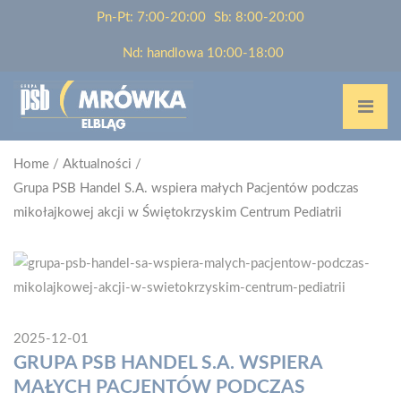
Pn-Pt: 7:00-20:00
Sb: 8:00-20:00
Nd: handlowa 10:00-18:00
Home
/
Aktualności
/
Grupa PSB Handel S.A. wspiera małych Pacjentów podczas
mikołajkowej akcji w Świętokrzyskim Centrum Pediatrii
2025-12-01
GRUPA PSB HANDEL S.A. WSPIERA
MAŁYCH PACJENTÓW PODCZAS