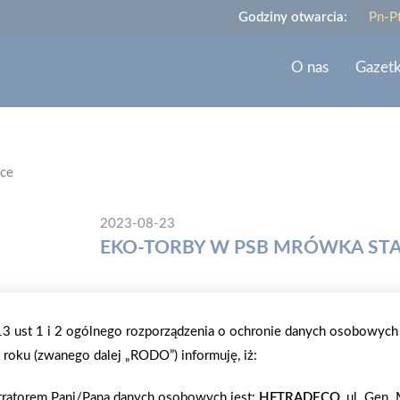
Godziny otwarcia:
Pn-P
O nas
Gazet
ce
2023-08-23
EKO-TORBY W PSB MRÓWKA ST
PSB Mrówka Starachowice wspiera promowanie dobr
klientów udostępnia eko-torby. Bawełniane, poje
.13 ust 1 i 2 ogólnego rozporządzenia o ochronie danych osobowych
wakacji! Doskonale sprawdzą się na zakupach, a dz
roku (zwanego dalej „RODO”) informuję, iż:
sobą w każde miejsce. Wakacyjne plażowanie nie mo
przeciwsłonecznych, a te i inne niezbędne rzeczy 
tratorem Pani/Pana danych osobowych jest:
HFTRADECO
, ul. Gen