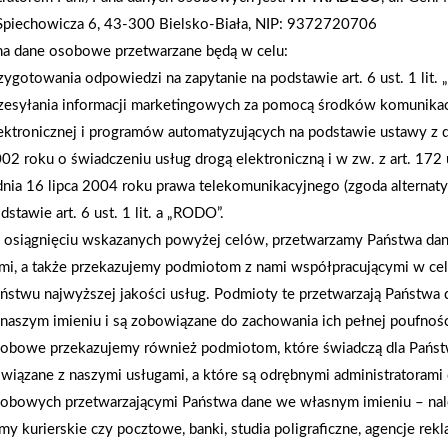
Nadmierne wykorzystywanie jednorazowych torebe
Spiechowicza 6, 43-300 Bielsko-Biała, NIP: 9372720706
środowiska. Według danych Ministerstwa Klimatu 
na dane osobowe przetwarzane będą w celu:
foliowych reklamówek rocznie. Za kształtowanie p
zygotowania odpowiedzi na zapytanie na podstawie art. 6 ust. 1 lit.
toreb wielokrotnego użytku odpowiedzialne są mię
zesyłania informacji marketingowych za pomocą środków komunikac
foliowych toreb, które trafiają w ręce Klientów. By
ektronicznej i programów automatyzujących na podstawie ustawy z d
atrakcyjnej cenie – 6,60 zł.
02 roku o świadczeniu usług drogą elektroniczną i w zw. z art. 172 
dnia 16 lipca 2004 roku prawa telekomunikacyjnego (zgoda alternat
dstawie art. 6 ust. 1 lit. a „RODO”.
AKTUALNOŚCI
osiągnięciu wskazanych powyżej celów, przetwarzamy Państwa d
mi, a także przekazujemy podmiotom z nami współpracującymi w ce
ństwu najwyższej jakości usług. Podmioty te przetwarzają Państw
naszym imieniu i są zobowiązane do zachowania ich pełnej poufnoś
obowe przekazujemy również podmiotom, które świadczą dla Państ
wiązane z naszymi usługami, a które są odrębnymi administratorami
obowych przetwarzającymi Państwa dane we własnym imieniu – nal
rmy kurierskie czy pocztowe, banki, studia poligraficzne, agencje re