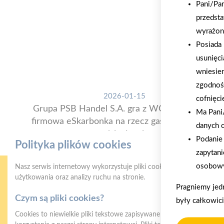
Pani/Pa
przedsta
wyrażon
Posiada 
usunięci
wniesie
zgodnoś
2026-01-15
cofnięci
Grupa PSB Handel S.A. gra z WOŚP. Powstała
Ma Pani/
firmowa eSkarbonka na rzecz gastroenterologii
danych 
dziecięcej
Podanie 
Polityka plików cookies
zapytani
osobowy
Nasz serwis internetowy wykorzystuje pliki cookies w celu zapewni
użytkowania oraz analizy ruchu na stronie.
Pragniemy jed
Czym są pliki cookies?
były całkowic
Cookies to niewielkie pliki tekstowe zapisywane na urządzeniu użyt