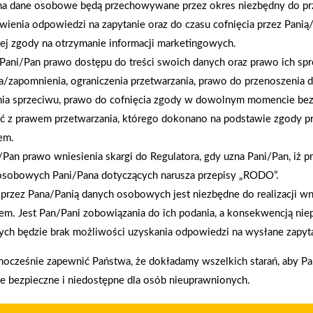
na dane osobowe będą przechowywane przez okres niezbędny do pr
wienia odpowiedzi na zapytanie oraz do czasu cofnięcia przez Panią
ej zgody na otrzymanie informacji marketingowych.
Pani/Pan prawo dostępu do treści swoich danych oraz prawo ich spr
a/zapomnienia, ograniczenia przetwarzania, prawo do przenoszenia 
nia sprzeciwu, prawo do cofnięcia zgody w dowolnym momencie be
ć z prawem przetwarzania, którego dokonano na podstawie zgody pr
2026-01-12
em.
Zacisze S.A. dołącza do Grupy PSB. Sieć kończy
Pan prawo wniesienia skargi do Regulatora, gdy uzna Pani/Pan, iż p
rok strategicznym otwarciem po rebrandingu
osobowych Pani/Pana dotyczących narusza przepisy „RODO”.
przez Pana/Panią danych osobowych jest niezbędne do realizacji wn
em. Jest Pan/Pani zobowiązania do ich podania, a konsekwencją nie
ch będzie brak możliwości uzyskania odpowiedzi na wysłane zapyta
enia prawidłowego działania strony, poprawy komfortu
nocześnie zapewnić Państwa, że dokładamy wszelkich starań, aby P
ie bezpieczne i niedostępne dla osób nieuprawnionych.
kownika (komputerze, tablecie, smartfonie) podczas