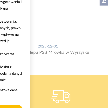
zygotowania i
/Pana
ostowania,
danych, prawo
z wpływu na
zed jej
2025-12-31
Otwarcie sklepu PSB Mrówka w Wyrzysku
rzetwarza
iosku z
podania danych
nie.
aństwa dane