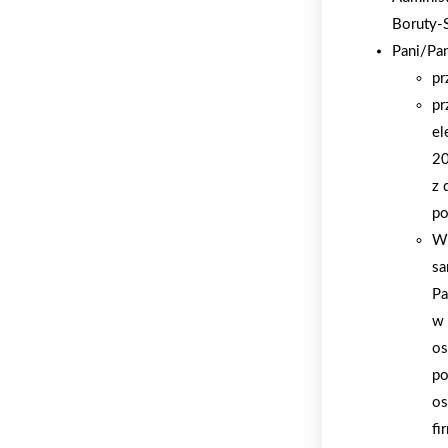
Boruty-
Pani/Pa
pr
pr
el
20
z 
po
W 
sa
Pa
w 
os
po
os
fi