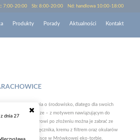
t: 7:00-20:00
Sb: 8:00-20:00
Nd: handlowa 10:00-18:00
ka
Produkty
Porady
Aktualności
Kontakt
ARACHOWICE
ych praktyk dbania o środowisko, dlatego dla swoich
mne, i co najważniejsze – z motywem nawiązującym do
 z dnia 27
ięki małemu rozmiarowi po złożeniu można je zabrać ze
że obyć się bez ręcznika, kremu z filtrem oraz okularów
znajdą dla siebie miejsce w Mrówkowej eko-torbie.
. Mieczysława