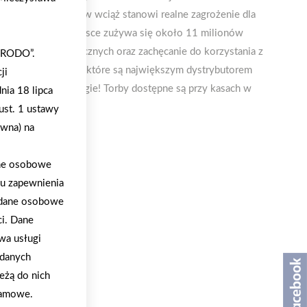
k podczas zakupów wciąż stanowi realne zagrożenie dla
i Środowiska w Polsce zużywa się około 11 milionów
ostaw pro-ekologicznych oraz zachęcanie do korzystania z
 „RODO”.
dzy innymi sklepy, które są największym dystrybutorem
ji
cie eko nie jest drogie! Torby dostępne są przy kasach w
nia 18 lipca
ust. 1 ustawy
ywna) na
ane osobowe
lu zapewnienia
a dane osobowe
ci. Dane
wa usługi
 danych
eżą do nich
klamowe.